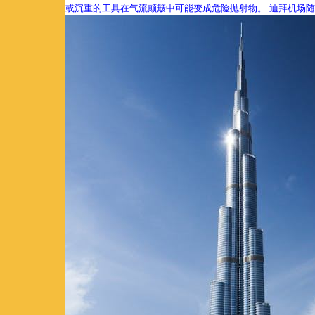
或沉重的工具在气流颠簸中可能变成危险抛射物。 迪拜机场随身