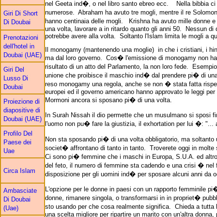
nel Geeta ind�, o nel libro santo ebreo ecc. Nella bibbia ci s
numerose. Abraham ha avuto tre mogli, mentre il re Solomon h
Giri Di Short
hanno centinaia delle mogli. Krishna ha avuto mille donne e
Di Doubai
una volta, lavorare a in ritardo quanto gli anni 50. Nessun d
potrebbe avere alla volta. Soltanto l'Islam limita le mogli a qu
Prenotazioni
dell'hotel in
Il monogamy (mantenendo una moglie) in che i cristiani, i hindu
Doubai (UAE)
ma dal loro governo. Cos� l'emissione di monogamy non ha i
risultato di un atto del Parlamento, la non loro fede. Esempi
Giri Del
unione che proibisce il maschio ind� dal prendere pi� di u
Lusso Di
reso monogamy una regola, anche se non � stata fatta rispetta
Doubai
europei ed il governo americano hanno approvato le leggi per 
Mormoni ancora si sposano pi� di una volta.
Proiezione di
diapositive di
In Surah Nissah il dio permette che un musulmano si sposi fi
Doubai (UAE)
l'uomo non pu� fare la giustizia, il exhortation per lui �: "... 
Profilo Del
Non sta sposando pi� di una volta obbligatorio, ma soltanto 
Paese dei
societ� affrontano di tanto in tanto. Troverete oggi in molt
Uae
Ci sono pi� femmine che i maschi in Europa, S.U.A. ed altrove.
del feto, il numero di femmine sta cadendo e una crisi � n
Circa Islam
disposizione per gli uomini ind� per sposare alcuni anni da o
L'opzione per le donne in paesi con un rapporto femminile pi� 
Ambasciate
donne, rimanere singola, o transformarsi in in propriet� pub
Di Doubai
sto usando per che cosa realmente significa. Chieda a tutta
(Uae)
una scelta migliore per ripartire un marito con un'altra donna