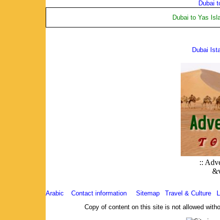
Dubai t
Dubai to Yas Isl
Dubai Ist
:: Adve
&v
Copyright 2003 - 2025. All rights reserved.
Arabic
|
Contact information
|
Sitemap
|
Travel & Culture
|
L
Copy of content on this site is not allowed with