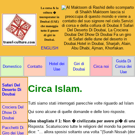
La corsa & la
coltura �
touroperator in
Doubai (UAE)
che maneggia
tutto il genere
di giri in
Doubai.
ENGLISH
Guida Di
Hotel dei
Giri di
Domestico
Contatto
Circa noi
Corsa dei
Uae
Doubai
Uae
Safari Del
Circa Islam.
Deserto Di
Doubai
Tutti siamo stati interrogati parecchie volte riguardo ad Islam da
Crociera Del
Qui sono alcune di quelle domande e delle loro risposte.
Dhow Di
Doubai
Idea sbagliata # 1: Non � civilizzata per avere pi� di una
Risposta: Scaturiscono tutte le religioni del mondo ha permess
Pacchetti Di
dice: "... allora sposisi soltanto una volta "(Surah Nissah (d
Giro dei Uae