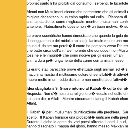
prophet santo li ha proibiti dal consumo i serpenti, le lucertole,
Alcuni non-Musulmani dicono che permettere che gli animali m
migliore decapitarlo in un colpo rapido sul collo. Risposta 
animali da dietro, come i vigliacchi; mentre i musulmani confr
anteriore. Naturalmente questo non � un buon motivo; � so
Le prove scientifiche hanno dimostrato che quando la gola de
danneggiamento del midollo spinale), l'animale muore una mort
causa di dolore ma perch� il cuore ha pompato verso l'esterno 
che batte circa dell'animale morente che conduce i non-Musulm
tossine e le impurit� che sono nocive per gli esseri umani. L
anima dura pi� lungamente della carne con anima in esso.
Ci erano stati parecchie prove effettuate sugli animali ed � st
macchina mostra il moltissimo dolore di sensibilit� di attivi
muore molto in un freddo dichiari e non emette alcun'attivit� 
Idea sbagliata # 9: Girare intorno al Kabah � culto del id
Risposta: Non c'� nessuna religione pi� vocale nel culto di
soltanto dio, o Allah. Mentre circumambulating il Kabah chant
Allah).
Il Kabah � per i musulmani d'unificazione alla preghiera. S
scelto. Il Kabah fornisce una probabilit� unificare nella preg
Durante il globo la gente dai vari paesi affronta il nord, il sud
hanno disegnato il mappa del globo, hanno messo Makkah ne