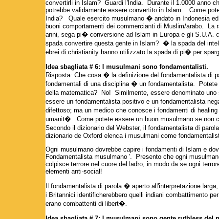
convertirli in Islam? Guardi l'India. Durante il 1.0000 anno 
potrebbe validamente essere convertito in Islam. Come potete
India? Quale esercito musulmano � andato in Indonesia ed i
buoni comportamenti dei commercianti di Muslim/arabo. La racc
anni, sega pi� conversione ad Islam in Europa e gli S.U.A. 
spada convertire questa gente in Islam? � la spada del intelle
ebrei di christianity hanno utilizzato la spada di pi� per sparg
Idea sbagliata # 6: I musulmani sono fondamentalisti.
Risposta: Che cosa � la definizione del fondamentalista di pa
fondamentali di una disciplina � un fondamentalista. Potete
della matematica? No! Similmente, essere denominato uno sc
essere un fondamentalista positivo e un fondamentalista nega
difettoso; ma un medico che conosce i fondamenti di healin
umanit�. Come potete essere un buon musulmano se non capi
Secondo il dizionario del Webster, il fondamentalista di parola
dizionario de Oxford elenca i musulmani come fondamentalist
Ogni musulmano dovrebbe capire i fondamenti di Islam e dov
Fondamentalista musulmano '. Presento che ogni musulmano d
colpisce terrore nel cuore del ladro, in modo da se ogni terror
elementi anti-social!
Il fondamentalista di parola � aperto all'interpretazione larga
i Britannici identificherebbero quelli indiani combattimento per 
erano combattenti di libert�.
Idea sbagliata # 7: I musulmani sono gente ruthless del 