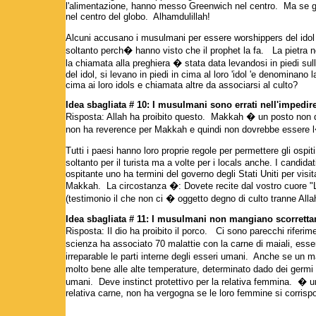
l'alimentazione, hanno messo Greenwich nel centro. Ma se g
nel centro del globo. Alhamdulillah!
Alcuni accusano i musulmani per essere worshippers del ido
soltanto perch� hanno visto che il prophet la fa. La pietra n
la chiamata alla preghiera � stata data levandosi in piedi s
del idol, si levano in piedi in cima al loro 'idol 'e denominano 
cima ai loro idols e chiamata altre da associarsi al culto?
Idea sbagliata # 10: I musulmani sono errati nell'impedi
Risposta: Allah ha proibito questo. Makkah � un posto non 
non ha reverence per Makkah e quindi non dovrebbe essere 
Tutti i paesi hanno loro proprie regole per permettere gli ospi
soltanto per il turista ma a volte per i locals anche. I candi
ospitante uno ha termini del governo degli Stati Uniti per visi
Makkah. La circostanza �: Dovete recite dal vostro cuore "La
(testimonio il che non ci � oggetto degno di culto tranne A
Idea sbagliata # 11: I musulmani non mangiano scorretta
Risposta: Il dio ha proibito il porco. Ci sono parecchi riferim
scienza ha associato 70 malattie con la carne di maiali, ess
irreparable le parti interne degli esseri umani. Anche se un 
molto bene alle alte temperature, determinato dado dei germi
umani. Deve instinct protettivo per la relativa femmina. �
relativa carne, non ha vergogna se le loro femmine si corrisp