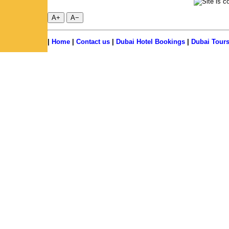
A+
A−
|
Home
|
Contact us
|
Dubai Hotel Bookings
|
Dubai Tour