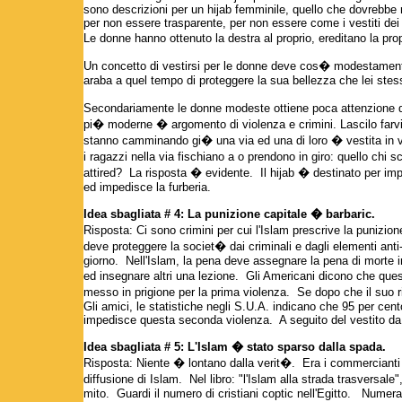
sono descrizioni per un hijab femminile, quello che dovrebbe r
per non essere trasparente, per non essere come i vestiti dei 
Le donne hanno ottenuto la destra al proprio, ereditano la pro
Un concetto di vestirsi per le donne deve cos� modestamente
araba a quel tempo di proteggere la sua bellezza che lei stes
Secondariamente le donne modeste ottiene poca attenzione de
pi� moderne � argomento di violenza e crimini. Lascilo far
stanno camminando gi� una via ed una di loro � vestita in ves
i ragazzi nella via fischiano a o prendono in giro: quello chi
attired? La risposta � evidente. Il hijab � destinato per im
ed impedisce la furberia.
Idea sbagliata # 4: La punizione capitale � barbaric.
Risposta: Ci sono crimini per cui l'Islam prescrive la punizio
deve proteggere la societ� dai criminali e dagli elementi an
giorno. Nell'Islam, la pena deve assegnare la pena di morte i
ed insegnare altri una lezione. Gli Americani dicono che que
messo in prigione per la prima violenza. Se dopo che il suo r
Gli amici, le statistiche negli S.U.A. indicano che 95 per cento
impedisce questa seconda violenza. A seguito del vestito da Hi
Idea sbagliata # 5: L'Islam � stato sparso dalla spada.
Risposta: Niente � lontano dalla verit�. Era i commercianti i
diffusione di Islam. Nel libro: "l'Islam alla strada trasversa
mito. Guardi il numero di cristiani coptic nell'Egitto. Numeran