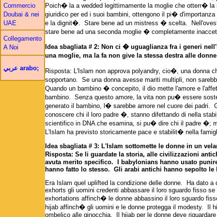
Poich� la a wedded legittimamente la moglie che otterr� la st
Commercio
giuridico per ed i suoi bambini, ottengono il pi� d'importanza i
Doubai & nei
e la dignit�. Stare bene ad un mistress � scelta. Nell'oves
UAE
stare bene ad una seconda moglie � completamente inaccetta
Collegamento
Idea sbagliata # 2: Non ci � uguaglianza fra i generi nel
A Noi
una moglie, ma la fa non give la stessa destra alle donne
عربي arabo;
Risposta: L'Islam non approva polyandry, cio�, una donna ch
sopportano. Se una donna avesse mariti multipli, non sarebb
Quando un bambino � concepito, il dio mette l'amore e l'affetto
bambino. Senza questo amore, la vita non pu� essere soste
generato il bambino, l� sarebbe amore nel cuore dei padri. G
conoscere chi il loro padre �, stanno difettando di nella sta
scientifico in DNA che esamina, si pu� dire chi il padre �; 
L'Islam ha previsto storicamente pace e stabilit� nella famigl
Idea sbagliata # 3: L'Islam sottomette le donne in un vela
Risposta: Se li guardate la storia, alle civilizzazioni a
avuta merito specifico. I babylonians hanno usato punire 
hanno fatto lo stesso. Gli arabi antichi hanno sepolto le 
Era Islam quel uplifted la condizione delle donne. Ha dato a 
exhorts gli uomini credenti abbassare il loro sguardo fisso s
exhortations affinch� le donne abbassino il loro sguardo fisso
hijab affinch� gli uomini e le donne protegga il modesty. Il h
ombelico alle ginocchia. Il hijab per le donne deve riguardare i