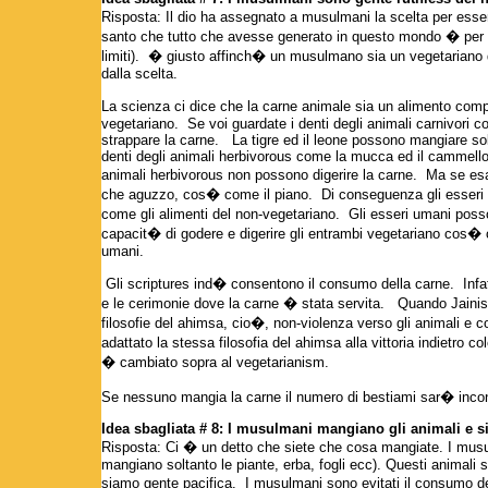
Risposta: Il dio ha assegnato a musulmani la scelta per esse
santo che tutto che avesse generato in questo mondo � per il
limiti). � giusto affinch� un musulmano sia un vegetariano d
dalla scelta.
La scienza ci dice che la carne animale sia un alimento compl
vegetariano. Se voi guardate i denti degli animali carnivori c
strappare la carne. La tigre ed il leone possono mangiare solta
denti degli animali herbivorous come la mucca ed il cammello 
animali herbivorous non possono digerire la carne. Ma se esa
che aguzzo, cos� come il piano. Di conseguenza gli esseri 
come gli alimenti del non-vegetariano. Gli esseri umani pos
capacit� di godere e digerire gli entrambi vegetariano cos� c
umani.
Gli scriptures ind� consentono il consumo della carne. Infatti
e le cerimonie dove la carne � stata servita. Quando Jainis
filosofie del ahimsa, cio�, non-violenza verso gli animali e co
adattato la stessa filosofia del ahimsa alla vittoria indietro
� cambiato sopra al vegetarianism.
Se nessuno mangia la carne il numero di bestiami sar� incon
Idea sbagliata # 8: I musulmani mangiano gli animali e 
Risposta: Ci � un detto che siete che cosa mangiate. I musu
mangiano soltanto le piante, erba, fogli ecc). Questi animali 
siamo gente pacifica. I musulmani sono evitati il consumo deg