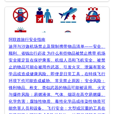
阿联酋旅行安全指南
迪拜与沙迦机场禁止及限制携带物品清单——安全、
顺利、省钱出行必读 为什么有些物品被禁止携带 机场
安全规定旨在保护乘客、机组人员和飞机安全。被禁
止的物品可能会被用作武器、引发火灾、泄漏有害化
学品或造成健康风险。即便是日常工具，在特殊飞行
环境下也可能造成威胁。 常见禁止原因： 安全风险：
锋利物品、枪支、类似武器的物品可能被误用。 火灾
与爆炸风险：易燃液体、气体、烟花在高空易燃爆。
化学危害：腐蚀性物质、毒性化学品或传染性物质可
能危害人员和设备。 飞行安全：大型或沉重的工具在