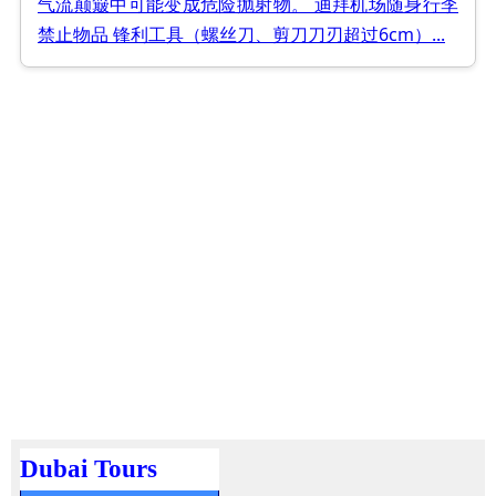
气流颠簸中可能变成危险抛射物。 迪拜机场随身行李
禁止物品 锋利工具（螺丝刀、剪刀刀刃超过6cm）...
Dubai Tours