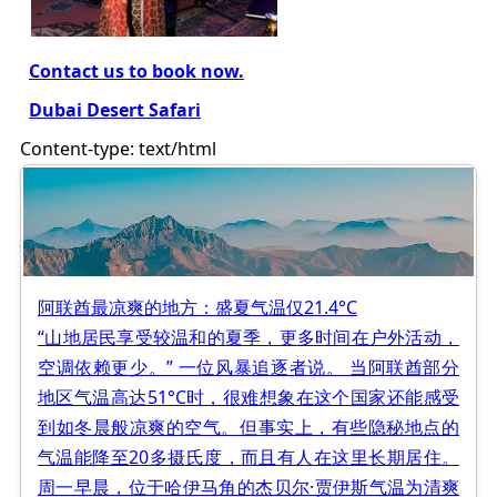
Contact us to book now.
Dubai Desert Safari
Content-type: text/html
阿联酋最凉爽的地方：盛夏气温仅21.4°C
“山地居民享受较温和的夏季，更多时间在户外活动，
空调依赖更少。” 一位风暴追逐者说。 当阿联酋部分
地区气温高达51°C时，很难想象在这个国家还能感受
到如冬晨般凉爽的空气。但事实上，有些隐秘地点的
气温能降至20多摄氏度，而且有人在这里长期居住。
周一早晨，位于哈伊马角的杰贝尔·贾伊斯气温为清爽