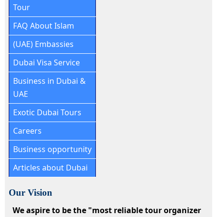
Tour
FAQ About Islam
(UAE) Embassies
Dubai Visa Service
Business in Dubai &
UAE
Exotic Dubai Tours
Careers
Business opportunity
Articles about Dubai
Our Vision
We aspire to be the "most reliable tour organizer