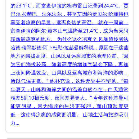
的23.1°C，而富查伊拉的梅布雷山记录到24.4°C。贾
巴尔·拉赫巴、法尔法尔，甚至艾因的贾贝尔·哈菲特也
享受着凉爽的早晨，远离炙热的高温。 就在一周前，
富查伊拉的阿尔·赫本山气温降至21.4°C，成为当天阿
联酋最凉爽的地方。 为什么这么凉爽？ 风暴追逐者法
哈德·穆罕默德·阿卜杜勒·拉赫曼解释说，原因在于这些
地方的海拔高度、山风以及远离城市的地理位置。“因
为它们海拔较高，随着高度的增加气温会下降，再加
上夜间降温效应、山风以及远离城市和海洋的影响，
所以气温更低。” 他补充说，这种差异并不罕见。“每
年夏天，山峰和海岸之间的温差自然存在，白天通常
相差5到10摄氏度，夜间差异更大。” 今年这种差异可
能更明显，因为海岸的热浪更强烈，而山顶湿度更
低，这使得凉爽的感觉更明显。 山地生活与旅游吸引
力...