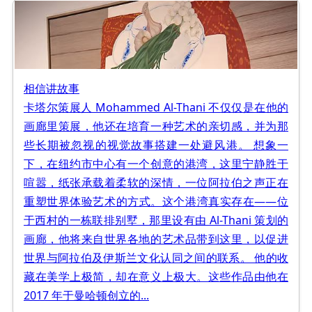
相信讲故事
卡塔尔策展人 Mohammed Al-Thani 不仅仅是在他的
画廊里策展，他还在培育一种艺术的亲切感，并为那
些长期被忽视的视觉故事搭建一处避风港。 想象一
下，在纽约市中心有一个创意的港湾，这里宁静胜于
喧嚣，纸张承载着柔软的深情，一位阿拉伯之声正在
重塑世界体验艺术的方式。这个港湾真实存在——位
于西村的一栋联排别墅，那里设有由 Al-Thani 策划的
画廊，他将来自世界各地的艺术品带到这里，以促进
世界与阿拉伯及伊斯兰文化认同之间的联系。 他的收
藏在美学上极简，却在意义上极大。这些作品由他在
2017 年于曼哈顿创立的...